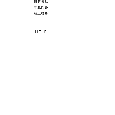
銷售據點
常見問答
​線上禮卷
HELP
隱私權政策
運送與退換貨政策
ABOUT
始於台東都蘭的山海生活
足渡蘭手工皂與您一起
以大自然賜予的真材實料守護肌膚與環境