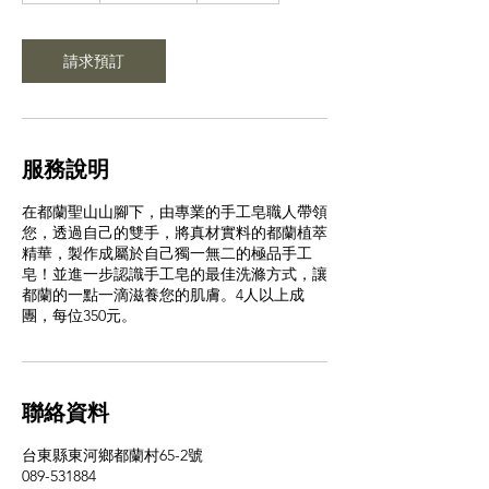
起
請求預訂
服務說明
在都蘭聖山山腳下，由專業的手工皂職人帶領
您，透過自己的雙手，將真材實料的都蘭植萃
精華，製作成屬於自己獨一無二的極品手工
皂！並進一步認識手工皂的最佳洗滌方式，讓
都蘭的一點一滴滋養您的肌膚。4人以上成
團，每位350元。
聯絡資料
台東縣東河鄉都蘭村65-2號
089-531884