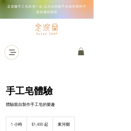
足渡蘭手工皂與您一起 以大自然賜予的真材實料守
護肌膚與環境
手工皂體驗
體驗親自製作手工皂的樂趣
1,400
新
1 小時
1
$1,400 起
東河鄉
台
小
幣