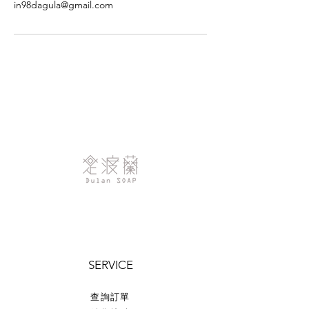
in98dagula@gmail.com
SERVICE
查詢訂單