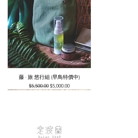
愉快的購買體驗。
🚫 關於退貨說明
由於手工皂屬於個人清潔衛生用品，為了維護
所有顧客的使用安全，一旦商品經拆封或使
用，恕不提供退貨服務。 下單前如有任何疑
問，歡迎您與我們聯繫，我們樂意為您提供產
品建議與說明。
藤 · 旅 悠行組 (早鳥特價中)
一般價格
促銷價格
$5,500.00
$5,000.00
季節限定
南島聯名款
天然皂乳
天然皂乳