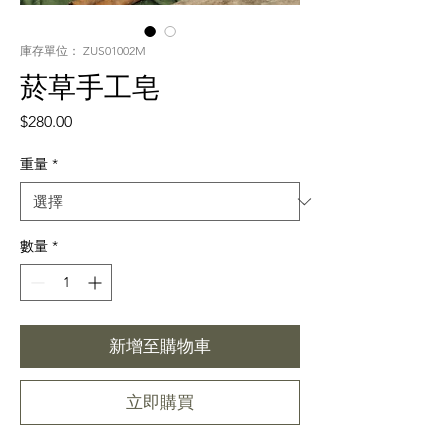
庫存單位： ZUS01002M
菸草手工皂
價
$280.00
格
重量
*
數量
*
新增至購物車
立即購買