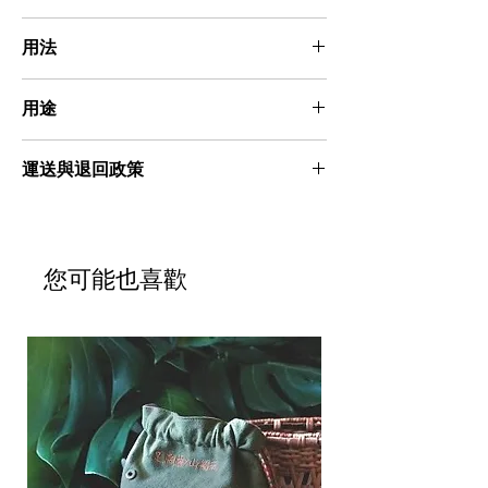
芥花油、椰子油、棕櫚油、蓖麻油、甜杏仁油
用法
天然油脂、食品級微粒碱、菸草提煉物、蕁麻
葉、抹茶粉、艾草粉、咖啡粉、蘆薈膠、蜂
本皂能溫和潔淨肌膚、不刺激。使用時，先將
蜜。
用途
本皂沾水後搓揉起綿密泡泡，讓泡泡停留於肌
膚約 30 秒，待泡泡消散後，再以清水沖洗乾
清潔肌膚
淨即可。
運送與退回政策
📦 商品運送與驗收
感謝您選擇我們的手工皂，每一塊皂品皆由我
們細心手作與包裝，為的就是讓您安心使用、
您可能也喜歡
感受自然的溫柔呵護。我們會妥善包裝每一筆
訂單，但運送過程中仍有可能發生不可預期的
損壞，若您收到的商品出現以下情況：
1. 外包裝明顯破損或變形
2. 皂體嚴重變形或洩漏
為保障您的權益，請您協助我們於收到商品的
當下拍照存證，並於24小時內透過客服聯繫我
們，您只需提供照片與訂單資訊，我們將盡快
協助您處理退換事宜，並負擔退換時所產生的
運費。確保您安心的收到完好的商品，並享受