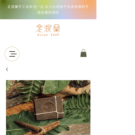
足渡蘭手工皂與您一起 以大自然賜予的真材實料守
護肌膚與環境