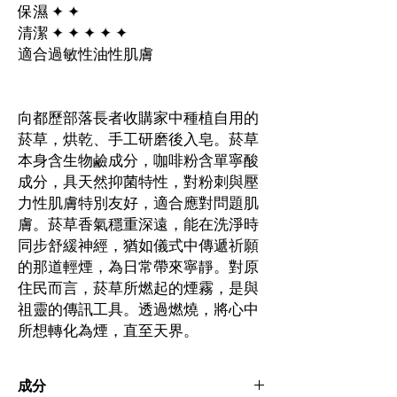
保濕 ✦ ✦
清潔 ✦ ✦ ✦ ✦ ✦
適合過敏性油性肌膚
向都歷部落長者收購家中種植自用的
菸草，烘乾、手工研磨後入皂。菸草
本身含生物鹼成分，咖啡粉含單寧酸
成分，具天然抑菌特性，對粉刺與壓
力性肌膚特別友好，適合應對問題肌
膚。菸草香氣穩重深遠，能在洗淨時
同步舒緩神經，猶如儀式中傳遞祈願
的那道輕煙，為日常帶來寧靜。對原
住民而言，菸草所燃起的煙霧，是與
祖靈的傳訊工具。透過燃燒，將心中
所想轉化為煙，直至天界。
成分