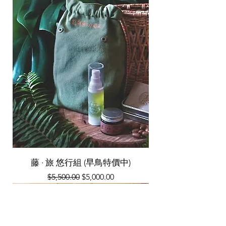
當下拍照存證，並於24小時內透過客服聯繫我
們，您只需提供照片與訂單資訊，我們將盡快
協助您處理退換事宜，並負擔退換時所產生的
運費。確保您安心的收到完好的商品，並享受
愉快的購買體驗。
🚫 關於退貨說明
由於手工皂屬於個人清潔衛生用品，為了維護
所有顧客的使用安全，一旦商品經拆封或使
用，恕不提供退貨服務。 下單前如有任何疑
問，歡迎您與我們聯繫，我們樂意為您提供產
品建議與說明。
藤 · 旅 悠行組 (早鳥特價中)
一般價格
促銷價格
$5,500.00
$5,000.00
季節限定
南島聯名款
天然皂乳
季節限定