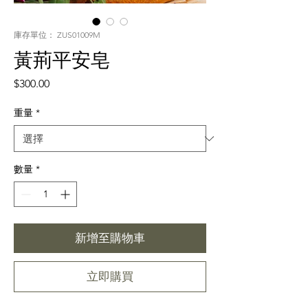
庫存單位： ZUS01009M
黃荊平安皂
價
$300.00
格
重量
*
數量
*
新增至購物車
立即購買