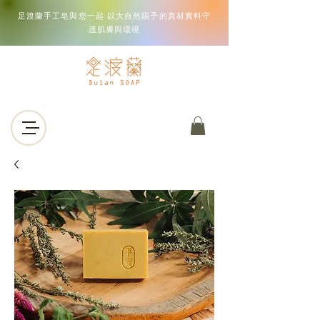
足渡蘭手工皂與您一起 以大自然賜予的真材實料守
護肌膚與環境