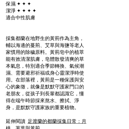
保濕 ✦ ✦ ✦
潔淨 ✦ ✦ ✦ ✦
適合中性肌膚
採集都蘭在地野生的黃荊作為主角，
輔以海邊的蔓荊、艾草與海鹽等老人
家慣用的除穢原料。黃荊皂中的植萃
能有效清潔肌膚，皂體散發清爽的草
本氣息，特別適合季節轉換、氣候潮
濕、需要避邪祈福或身心靈潔淨時使
用。在部落裡，黃荊是一種保護與安
心的象徵，就像是默默守護家門口的
老朋友，從孩子到長輩都認識它，懂
得在端午時節採來熬水、擦拭、淨
身，是默默守護家族的重要植物。
延伸閱讀
足渡蘭的都蘭採集日常：月
桃、荖葉與黃荊