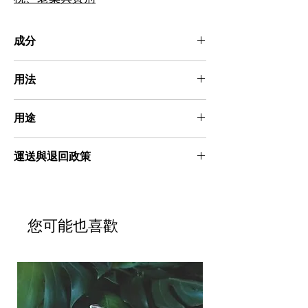
成分
芥花油、椰子油、棕櫚油、蓖麻油、甜杏仁
用法
油、天然油脂、食品級微粒碱、黃荊葉、老榕
樹葉、艾草、埔姜葉、海芙蓉、胡蘿蔔素粉、
本皂能溫和潔淨肌膚、不刺激。使用時，先將
米糠、海鹽、蘆薈膠、蜂蜜。
用途
本皂沾水後搓揉起綿密泡泡，讓泡泡停留於肌
膚約 30 秒，待泡泡消散後，再以清水沖洗乾
清潔肌膚
淨即可。
運送與退回政策
📦 商品運送與驗收
感謝您選擇我們的手工皂，每一塊皂品皆由我
們細心手作與包裝，為的就是讓您安心使用、
您可能也喜歡
感受自然的溫柔呵護。我們會妥善包裝每一筆
訂單，但運送過程中仍有可能發生不可預期的
損壞，若您收到的商品出現以下情況：
1. 外包裝明顯破損或變形
2. 皂體嚴重變形或洩漏
為保障您的權益，請您協助我們於收到商品的